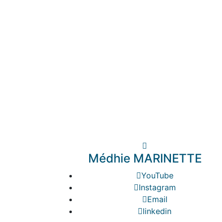
Médhie MARINETTE
YouTube
Instagram
Email
linkedin