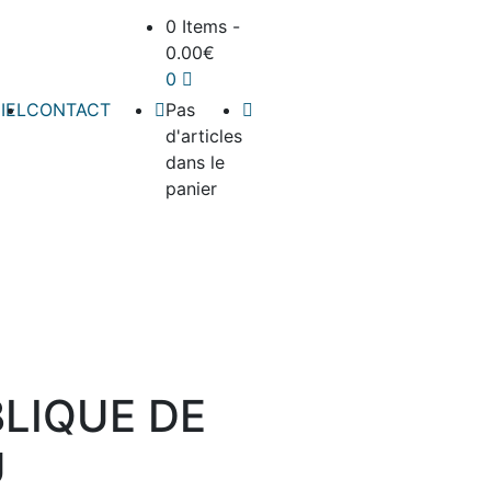
0 Items
-
0.00
€
0
IEL
CONTACT
Pas
d'articles
dans le
panier
BLIQUE DE
U