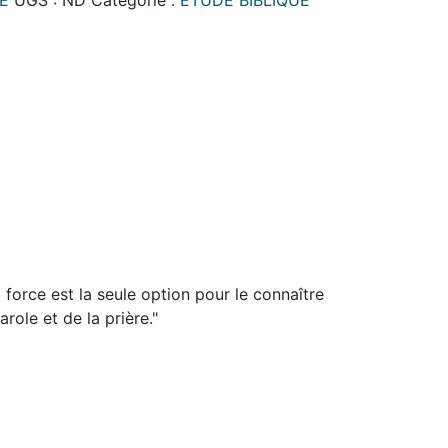
E
UGS :
ND
Catégorie :
ÉTUDE BIBLIQUE
force est la seule option pour le connaître
role et de la prière."