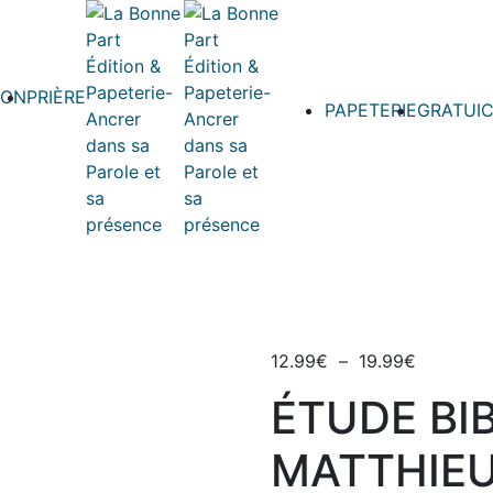
ION
PRIÈRE
PAPETERIE
GRATUIC
Plage
12.99
€
–
19.99
€
de
ÉTUDE BI
prix :
12.99€
MATTHIE
à
19.99€