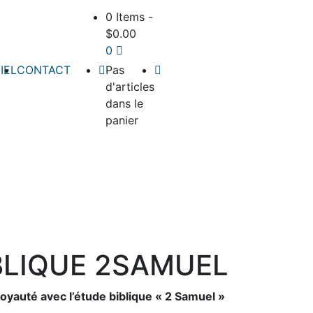
0 Items
-
$
0.00
0
IEL
CONTACT
Pas
d'articles
dans le
panier
BLIQUE 2SAMUEL
oyauté avec l’étude biblique « 2 Samuel »