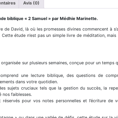
ntaires
Avis (0)
ude biblique « 2 Samuel » par Médhie Marinette.
oire de David, là où les promesses divines commencent à s’a
. Cette étude n’est pas un simple livre de méditation, mais
 organisée sur plusieurs semaines, conçue pour un temps q
omprend une lecture biblique, des questions de compr
nements dans votre quotidien.
es sujets cruciaux tels que la gestion du succès, la rep
é nos faiblesses.
réservés pour vos notes personnelles et l’écriture de vo
gne » ou dans une vallée de défis, cette étude sur la v