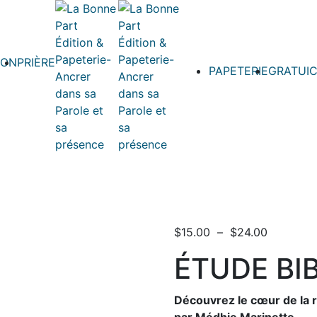
ION
PRIÈRE
PAPETERIE
GRATUIC
Plage
$
15.00
–
$
24.00
de
ÉTUDE BI
prix :
$15.00
à
Découvrez le cœur de la r
$24.00