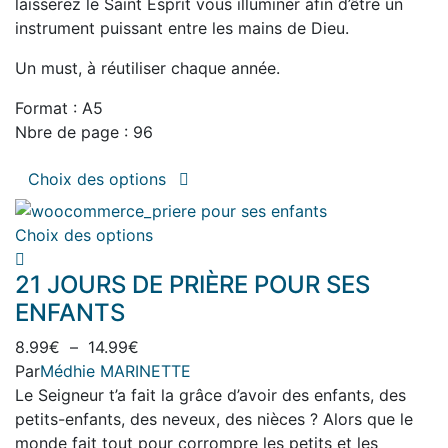
laisserez le Saint Esprit vous illuminer afin d’être un
instrument puissant entre les mains de Dieu.
Un must, à réutiliser chaque année.
Format : A5
Nbre de page : 96
Ce
Choix des options
produit
a
Ce
Choix des options
plusieurs
produit
variations.
21 JOURS DE PRIÈRE POUR SES
a
Les
plusieurs
ENFANTS
options
variations.
peuvent
Plage
8.99
€
–
14.99
€
Les
être
de
Par
Médhie MARINETTE
options
choisies
prix :
Le Seigneur t’a fait la grâce d’avoir des enfants, des
peuvent
sur
8.99€
petits-enfants, des neveux, des nièces ? Alors que le
être
la
à
monde fait tout pour corrompre les petits et les