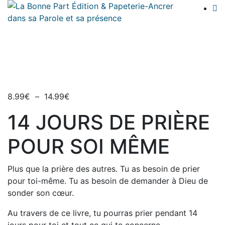
Plage
8.99
€
–
14.99
€
de
14 JOURS DE PRIÈRE
prix :
8.99€
POUR SOI MÊME
à
14.99€
Plus que la prière des autres. Tu as besoin de prier
pour toi-même. Tu as besoin de demander à Dieu de
sonder son cœur.
Au travers de ce livre, tu pourras prier pendant 14