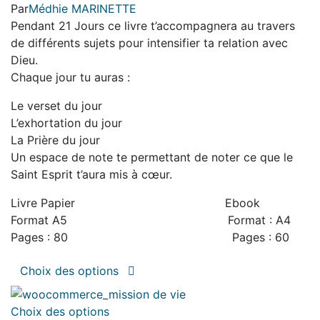
être
de
Par
Médhie MARINETTE
options
choisies
prix :
Pendant 21 Jours ce livre t’accompagnera au travers
peuvent
sur
8.99€
de différents sujets pour intensifier ta relation avec
être
la
à
Dieu.
choisies
page
14.99€
Chaque jour tu auras :
sur
du
la
produit
Le verset du jour
page
L’exhortation du jour
du
La Prière du jour
produit
Un espace de note te permettant de noter ce que le
Saint Esprit t’aura mis à cœur.
Livre Papier Ebook
Format A5 Format : A4
Pages : 80 Pages : 60
Ce
Choix des options
produit
a
Ce
Choix des options
plusieurs