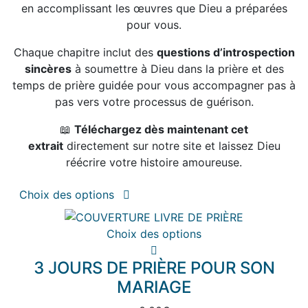
en accomplissant les œuvres que Dieu a préparées
pour vous.
Chaque chapitre inclut des
questions d’introspection
sincères
à soumettre à Dieu dans la prière et des
temps de prière guidée pour vous accompagner pas à
pas vers votre processus de guérison.
📖
Téléchargez dès maintenant cet
extrait
directement sur notre site et laissez Dieu
réécrire votre histoire amoureuse.
Ce
Choix des options
produit
a
Ce
Choix des options
plusieurs
produit
variations.
3 JOURS DE PRIÈRE POUR SON
a
Les
plusieurs
MARIAGE
options
variations.
peuvent