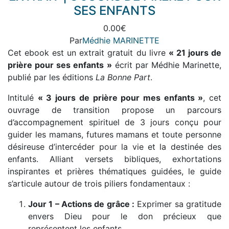
plusieurs
SES ENFANTS
variations.
0.00
€
Les
Par
Médhie MARINETTE
options
Cet ebook est un extrait gratuit du livre
« 21 jours de
peuvent
prière pour ses enfants »
écrit par Médhie Marinette,
être
publié par les éditions
La Bonne Part
.
choisies
sur
Intitulé
« 3 jours de prière pour mes enfants »
, cet
la
ouvrage de transition propose un parcours
page
d’accompagnement spirituel de 3 jours conçu pour
du
guider les mamans, futures mamans et toute personne
produit
désireuse d’intercéder pour la vie et la destinée des
enfants. Alliant versets bibliques, exhortations
inspirantes et prières thématiques guidées, le guide
s’articule autour de trois piliers fondamentaux :
Jour 1 – Actions de grâce :
Exprimer sa gratitude
envers Dieu pour le don précieux que
représentent les enfants.