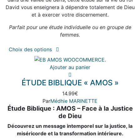
David vous enseignera à dépendre totalement de Dieu
et à exercer votre discernement.
Parfait pour une étude individuelle ou en groupe de
femmes.
Ce
Choix des options
produit
a
Ajouter au panier
plusieurs
variations.
ÉTUDE BIBLIQUE « AMOS »
Les
options
14.99
€
peuvent
Par
Médhie MARINETTE
être
Étude Biblique : AMOS – Face à la Justice
choisies
de Dieu
sur
Découvrez un message intemporel sur la justice, la
la
miséricorde et la transformation intérieure.
page