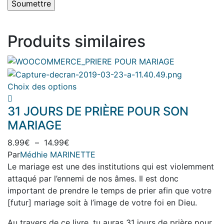
Produits similaires
Ce
Choix des options
produit
31 JOURS DE PRIÈRE POUR SON
a
plusieurs
MARIAGE
variations.
Plage
8.99
€
–
14.99
€
Les
de
Par
Médhie MARINETTE
options
prix :
Le mariage est une des institutions qui est violemment
peuvent
8.99€
attaqué par l’ennemi de nos âmes. Il est donc
être
à
important de prendre le temps de prier afin que votre
choisies
14.99€
[futur] mariage soit à l’image de votre foi en Dieu.
sur
la
Au travers de ce livre, tu auras 31 jours de prière pour