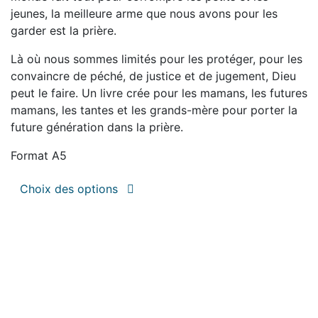
choisies
page
14.99€
jeunes, la meilleure arme que nous avons pour les
sur
du
garder est la prière.
la
produit
page
Là où nous sommes limités pour les protéger, pour les
du
convaincre de péché, de justice et de jugement, Dieu
produit
peut le faire. Un livre crée pour les mamans, les futures
mamans, les tantes et les grands-mère pour porter la
future génération dans la prière.
Format A5
Ce
Choix des options
produit
a
plusieurs
variations.
Les
options
peuvent