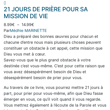
produit
variations.
21 JOURS DE PRIÈRE POUR SA
a
Les
plusieurs
MISSION DE VIE
options
variations.
peuvent
Plage
8.99
€
–
14.99
€
Les
être
de
Par
Médhie MARINETTE
options
choisies
prix :
Dieu a préparé des bonnes œuvres pour chacun et
peuvent
sur
8.99€
chacune d’entre nous mais plusieurs choses peuvent
être
la
à
constituer un obstacle à cet appel, cette mission que
choisies
page
14.99€
Dieu vous met à cœur.
sur
du
Savez-vous que le plus grand obstacle à votre
la
produit
destinée c’est vous-même. C’est pour cette raison que
page
vous avez désespérément besoin de Dieu et
du
désespérément besoin de prier pour vous.
produit
Au travers de ce livre, vous pourrez mettre 21 jours à
part, pour prier pour vous-même, afin que Dieu fasse
émerger en vous, ce qu’il voit quand il vous regarde.
Vous mettrez également à l’écoute de la Parole et vous