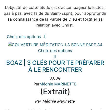
L’objectif de cette étude est d’accompagner le lecteur
pas à pas, avec l’aide du Saint-Esprit, pour approfondir
sa connaissance de la Parole de Dieu et fortifier sa
relation avec Christ.
Ce
Choix des options
produit
a
Ce
Choix des options
plusieurs
produit
variations.
BOAZ | 3 CLÉS POUR TE PRÉPARER
a
Les
plusieurs
À LE RENCONTRER
options
variations.
peuvent
0.00
€
Les
être
Par
Médhie MARINETTE
options
choisies
(Extrait)
peuvent
sur
être
la
Par Médhie Marinette
choisies
page
sur