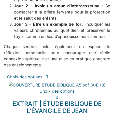
Jour 2 – Avoir un cœur d’intercesseuse :
Se
consacrer à la prière fervente pour la protection
et le salut des enfants.
Jour 3 – Être un exemple de foi :
Inculquer les
valeurs chrétiennes au quotidien et préserver le
foyer comme un lieu d’épanouissement spirituel.
Chaque section inclut également un espace de
réflexion personnelle pour encourager une réelle
connexion spirituelle et une mise en pratique concrète
des enseignements.
Ce
Choix des options
produit
a
Ce
Choix des options
plusieurs
produit
variations.
EXTRAIT | ÉTUDE BIBLIQUE DE
a
Les
plusieurs
L’ÉVANGILE DE JEAN
options