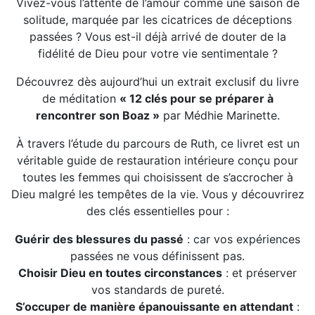
Vivez-vous l’attente de l’amour comme une saison de
du
la
solitude, marquée par les cicatrices de déceptions
produit
page
passées ? Vous est-il déjà arrivé de douter de la
du
fidélité de Dieu pour votre vie sentimentale ?
produit
Découvrez dès aujourd’hui un extrait exclusif du livre
de méditation
« 12 clés pour se préparer à
rencontrer son Boaz »
par Médhie Marinette.
À travers l’étude du parcours de Ruth, ce livret est un
véritable guide de restauration intérieure conçu pour
toutes les femmes qui choisissent de s’accrocher à
Dieu malgré les tempêtes de la vie. Vous y découvrirez
des clés essentielles pour :
Guérir des blessures du passé
: car vos expériences
passées ne vous définissent pas.
Choisir Dieu en toutes circonstances
: et préserver
vos standards de pureté.
S’occuper de manière épanouissante en attendant
: