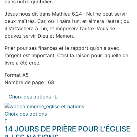
dans notre quotidien.
page
du
Jésus nous dit dans Mathieu 6.24 : Nul ne peut servir
produit
deux maîtres. Car, ou il haïra l’un, et aimera l’autre ; ou
il s’attachera à l’un, et méprisera l’autre. Vous ne
pouvez servir Dieu et Mamon.
Prier pour ses finances et le rapport qu’on a avec
l’argent est important. C’est la raison pour laquelle ce
livre a été créé.
Format A5
Nombre de page : 68
Ce
Choix des options
produit
a
Ce
Choix des options
plusieurs
produit
variations.
14 JOURS DE PRIÈRE POUR L’ÉGLISE
a
Les
plusieurs