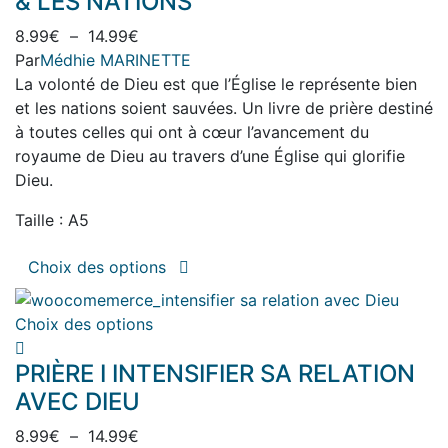
& LES NATIONS
options
variations.
peuvent
Plage
8.99
€
–
14.99
€
Les
être
de
Par
Médhie MARINETTE
options
choisies
prix :
La volonté de Dieu est que l’Église le représente bien
peuvent
sur
8.99€
et les nations soient sauvées. Un livre de prière destiné
être
la
à
à toutes celles qui ont à cœur l’avancement du
choisies
page
14.99€
royaume de Dieu au travers d’une Église qui glorifie
sur
du
Dieu.
la
produit
page
Taille : A5
du
produit
Ce
Choix des options
produit
a
Ce
Choix des options
plusieurs
produit
variations.
PRIÈRE I INTENSIFIER SA RELATION
a
Les
plusieurs
AVEC DIEU
options
variations.
peuvent
Plage
8.99
€
–
14.99
€
Les