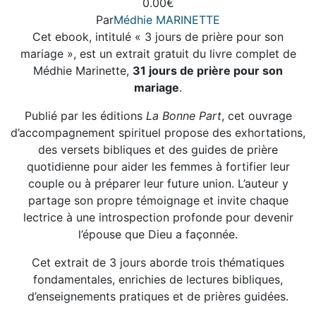
0.00
€
Les
être
Par
Médhie MARINETTE
options
choisies
Cet ebook, intitulé « 3 jours de prière pour son
peuvent
sur
mariage », est un extrait gratuit du livre complet de
être
la
Médhie Marinette,
31 jours de prière pour son
choisies
page
mariage
.
sur
du
la
produit
Publié par les éditions
La Bonne Part
, cet ouvrage
page
d’accompagnement spirituel propose des exhortations,
du
des versets bibliques et des guides de prière
produit
quotidienne pour aider les femmes à fortifier leur
couple ou à préparer leur future union. L’auteur y
partage son propre témoignage et invite chaque
lectrice à une introspection profonde pour devenir
l’épouse que Dieu a façonnée.
Cet extrait de 3 jours aborde trois thématiques
fondamentales, enrichies de lectures bibliques,
d’enseignements pratiques et de prières guidées.