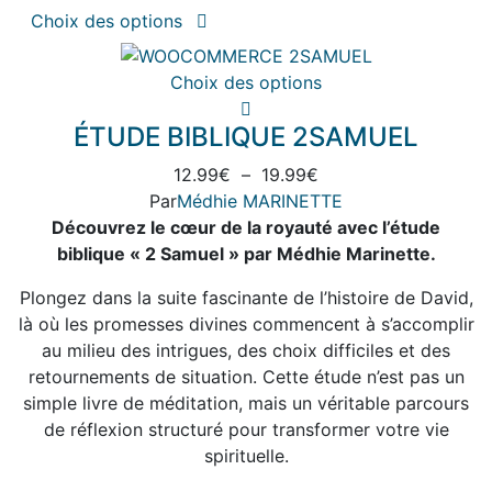
Ce
Choix des options
produit
a
Ce
Choix des options
plusieurs
produit
variations.
ÉTUDE BIBLIQUE 2SAMUEL
a
Les
plusieurs
options
Plage
12.99
€
–
19.99
€
variations.
peuvent
de
Par
Médhie MARINETTE
Les
être
prix :
Découvrez le cœur de la royauté avec l’étude
options
choisies
12.99€
biblique « 2 Samuel » par Médhie Marinette.
peuvent
sur
à
être
Plongez dans la suite fascinante de l’histoire de David,
la
19.99€
choisies
là où les promesses divines commencent à s’accomplir
page
sur
au milieu des intrigues, des choix difficiles et des
du
la
retournements de situation. Cette étude n’est pas un
produit
page
simple livre de méditation, mais un véritable parcours
du
de réflexion structuré pour transformer votre vie
produit
spirituelle.