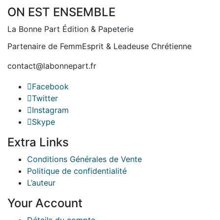
être
ON EST ENSEMBLE
choisies
sur
La Bonne Part Édition & Papeterie
la
Partenaire de FemmEsprit & Leadeuse Chrétienne
page
du
contact@labonnepart.fr
produit
Facebook
Twitter
Instagram
Skype
Extra Links
Conditions Générales de Vente
Politique de confidentialité
L’auteur
Your Account