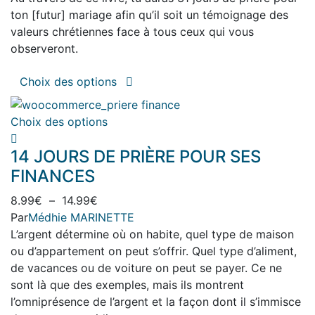
page
ton [futur] mariage afin qu’il soit un témoignage des
du
valeurs chrétiennes face à tous ceux qui vous
produit
observeront.
Ce
Choix des options
produit
a
Ce
Choix des options
plusieurs
produit
variations.
14 JOURS DE PRIÈRE POUR SES
a
Les
plusieurs
FINANCES
options
variations.
peuvent
Plage
8.99
€
–
14.99
€
Les
être
de
Par
Médhie MARINETTE
options
choisies
prix :
L’argent détermine où on habite, quel type de maison
peuvent
sur
8.99€
ou d’appartement on peut s’offrir. Quel type d’aliment,
être
la
à
de vacances ou de voiture on peut se payer. Ce ne
choisies
page
14.99€
sont là que des exemples, mais ils montrent
sur
du
l’omniprésence de l’argent et la façon dont il s’immisce
la
produit