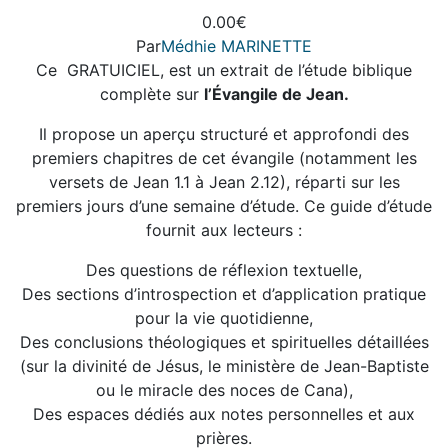
variations.
peuvent
0.00
€
Les
être
Par
Médhie MARINETTE
options
choisies
Ce GRATUICIEL, est un extrait de l’étude biblique
peuvent
sur
complète sur
l’Évangile de Jean.
être
la
choisies
page
Il propose un aperçu structuré et approfondi des
sur
du
premiers chapitres de cet évangile (notamment les
la
produit
versets de Jean 1.1 à Jean 2.12), réparti sur les
page
premiers jours d’une semaine d’étude. Ce guide d’étude
du
fournit aux lecteurs :
produit
Des questions de réflexion textuelle,
Des sections d’introspection et d’application pratique
pour la vie quotidienne,
Des conclusions théologiques et spirituelles détaillées
(sur la divinité de Jésus, le ministère de Jean-Baptiste
ou le miracle des noces de Cana),
Des espaces dédiés aux notes personnelles et aux
prières.