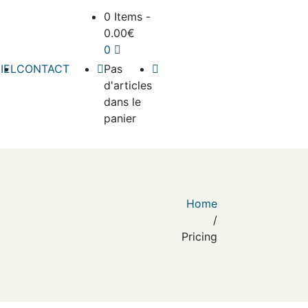
0 Items
-
0.00
€
0
IEL
CONTACT
Pas
d'articles
dans le
panier
Home
/
Pricing