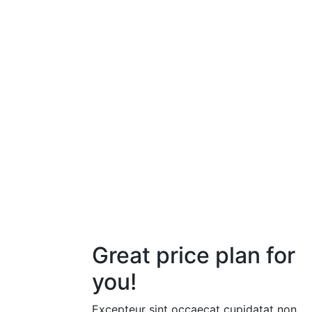
Great
price
plan for
you!
Excepteur sint occaecat cupidatat non