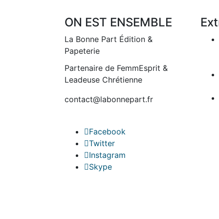
ON EST ENSEMBLE
Ext
La Bonne Part Édition &
Papeterie
Partenaire de FemmEsprit &
Leadeuse Chrétienne
contact@labonnepart.fr
Facebook
Twitter
Instagram
Skype