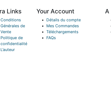
ra Links
Your Account
A
Conditions
Détails du compte
Générales de
Mes Commandes
Vente
Téléchargements
Politique de
FAQs
confidentialité
L’auteur