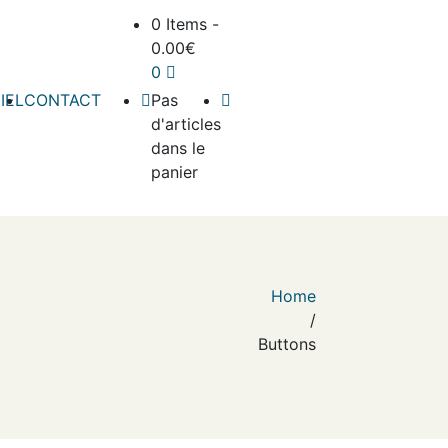
0 Items
-
0.00
€
0
IEL
CONTACT
Pas
d'articles
dans le
panier
Home
/
Buttons