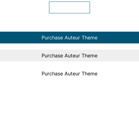
Button Center
Purchase Auteur Theme
Purchase Auteur Theme
Purchase Auteur Theme