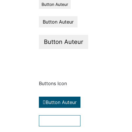
Button Auteur
Button Auteur
Button Auteur
Buttons Icon
Button Auteur
Button Auteur