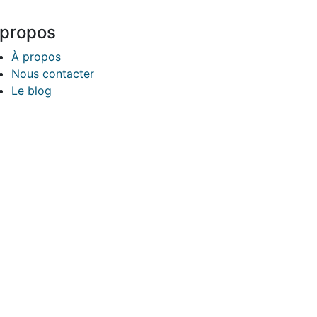
 propos
À propos
Nous contacter
Le blog