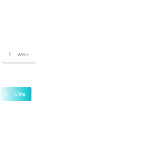
White
White